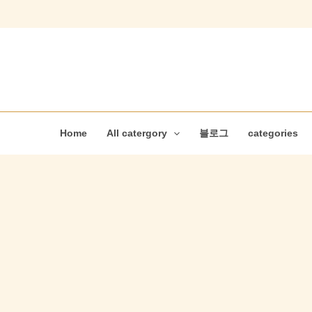
콘
텐
츠
로
건
너
뛰
Home
All catergory
블로그
categories
기