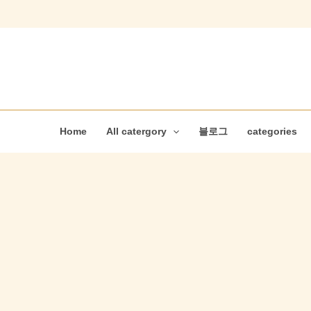
콘
텐
츠
로
건
너
뛰
Home
All catergory
블로그
categories
기