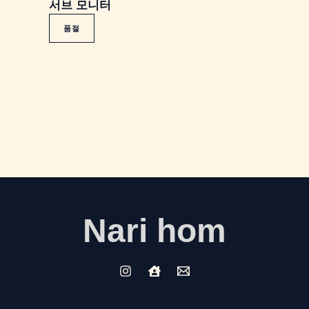
서브 모니터
품절
Nari hom