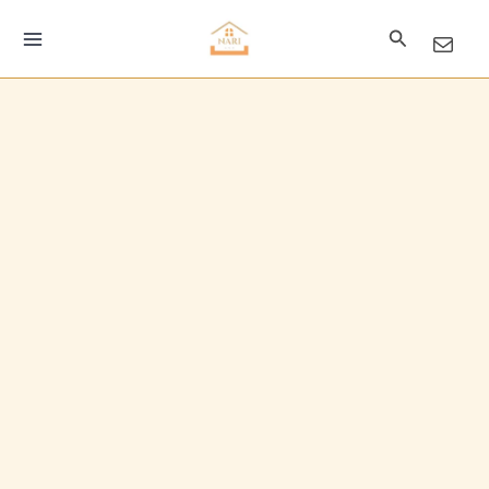
콘
검
텐
색
츠
로
건
너
뛰
기