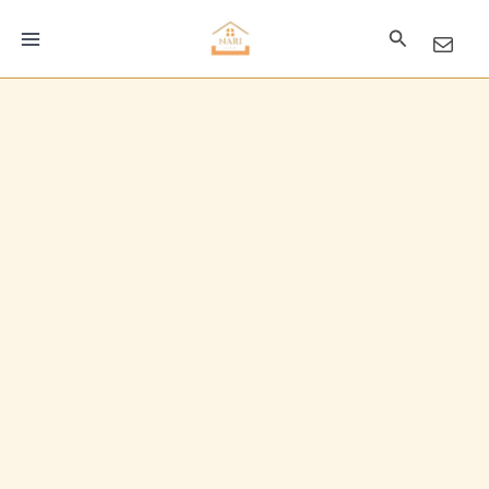
콘
검
텐
츠
색
로
건
너
뛰
기