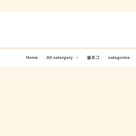
콘
텐
츠
로
건
너
뛰
Home
All catergory
블로그
categories
기